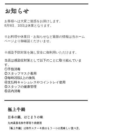
​お知らせ
お客様へは大変ご迷惑をお掛けします。
8月9日、10日は休業となります。
※お料理や休業日・お知らせなど最新の情報は当ホーム
ページより御確認くださいませ。
※感染予防対策を施し安全に御利用いただけます。
​当店は感染症対策として以下のことに取り組んでいま
す。
①手指消毒
②スタッフマスク着用
③毎時2回以上の換気
④支払時キャシュレスやコイントレイ使用
⑤スタッフの健康管理
⑥店内消毒
極上牛鍋
日本の鍋、はじまりの味
九州産黒毛和牛厚切り肉使用
「極上牛鍋」は和牛ステーキ肉のもう一つの美味しい食べ方。