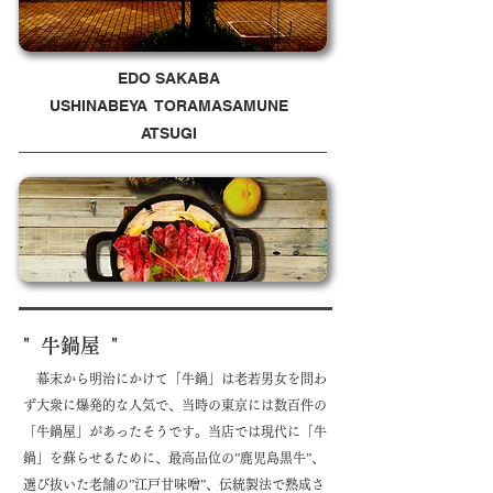
EDO SAKABA
USHINABEYA TORAMASAMUNE
ATSUGI
​​" 牛鍋屋 "
幕末から明治にかけて「牛鍋」は老若男女を問わ
ず大衆に爆発的な人気で、当時の東京には数百件の
「牛鍋屋」があったそうです。当店では現代に「牛
鍋」を蘇らせるために、最高品位の”鹿児島黒牛”、
選び抜いた老舗の”
江戸甘味噌”、
伝統製法で熟成さ