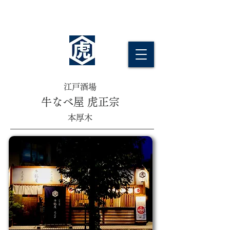
牛なべ食えば 祭りばやしが聞こえてくる
江戸酒場
牛なべ屋 虎正宗
本厚木