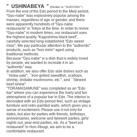
" USHINABEYA "
(Similar to "SUKIYAKI"）
From the end of the Edo period to the Meiji period,
"Gyu-nabe" was explosively popular among the
masses, regardless of age or gender, and there
were apparently hundreds of "Gyu-nabe
restaurants" in Tokyo at the time. In order to revive
"Gyu-nabe'' in modern times, our restaurant uses
the highest quality "Kagoshima black beef",
carefully selected long-established "Edo sweet
miso", We pay particular attention to the "authentic"
products, such as "hon mirin" aged using
traditional methods.
Because "Gyu-nabe" is a dish that is widely loved
by people, we wanted to recreate it in an
"authentic" way.
In addition, we also offer Edo side dishes such as
``Hoba-yaki'', ``Irori-grilled sweetfish, scallops,
shrimp, shiitake mushrooms, etc.'', and ``Stewed
beef sinew''.
"
TORAMASAMUNE
" was completed as an "Edo
bar'' where you can experience the lively and fun
atmosphere of a popular bar in Edo. The interior is
decorated with an Edo-period feel, such as vintage
furniture and retro-painted walls, which gives you a
sense of excitement. Please use it not only for
dates, but also for parties with friends, birthdays,
anniversaries, welcome and farewell parties, girls'
nights out, year-end parties, etc. As a "beef pot
restaurant" in Hon-Atsugi, we aim to be a
comfortable restaurant.