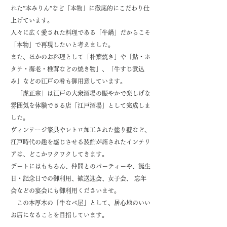
れた”本みりん”など「本物」に徹底的にこだわり仕
上げています。
人々に広く愛された料理である「牛鍋」だからこそ
「本物」で再現したいと考えました。
また、ほかのお料理として「
朴葉焼き」や「鮎・ホ
タテ・海老・椎茸などの焼き物」、「牛すじ煮込
み」などの江戸の肴も御用意しています。
「虎正宗」は江戸の大衆酒場の賑やかで楽しげな
雰囲気を体験できる店「江戸酒場」として完成しま
した。
ヴィンテージ家具や
レトロ加工された
塗り壁など、
江戸時代の趣を感じさせる装飾が施されたインテリ
アは、
どこかワクワクしてきます。
デートにはもちろん、仲間とのパーティーや、誕生
日・記念日で
の御利用、歓送迎会、女子会、 忘年
会などの宴会にも御利用くださいませ。
この本厚木の「牛なべ屋」として、居心地のいい
お店
になることを目指しています。